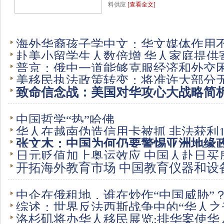
料供应
[查看全文]
海外华裔孩子学中文：华文媒体作用
赴美小留学生人数倍增 华人家庭提供
普京：俄中一道能够克服经济和外交
美移民执法政策转变：将准许大部分
致命信念战：美国对华攻心大战略简
中国哲学“热”哈佛
华人在越南伪造信用卡被抓 非法获利15
张文木：中国为何仍要警惕亚洲地缘
日元贬值加上奥运效应 中国人赴日买
开拓海外教育市场 中国教育仪器和设
中企在俄租地，谁在炒作“中国威胁”
综述：世界反法西斯战争中的“华人之
洛杉矶将办华人移民展览:排华案使华人