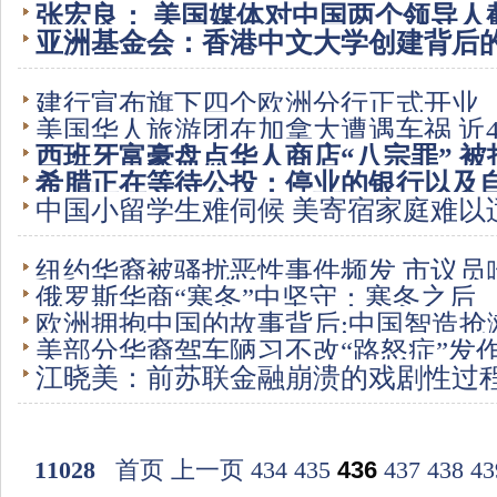
张宏良： 美国媒体对中国两个领导人
亚洲基金会：香港中文大学创建背后
度
建行宣布旗下四个欧洲分行正式开业
美国华人旅游团在加拿大遭遇车祸 近
西班牙富豪盘点华人商店“八宗罪” 被
希腊正在等待公投：停业的银行以及
中国小留学生难伺候 美寄宿家庭难以
伍（图）
纽约华裔被骚扰恶性事件频发 市议员
俄罗斯华商“寒冬”中坚守：寒冬之后
欧洲拥抱中国的故事背后:中国智造抢
美部分华裔驾车陋习不改“路怒症”发
江晓美：前苏联金融崩溃的戏剧性过
11028
首页
上一页
434
435
436
437
438
43