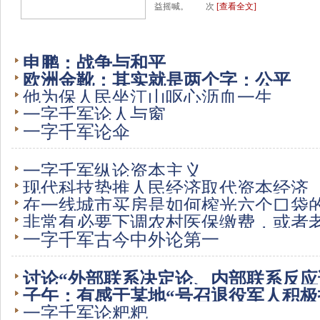
益摇喊。 次
[查看全文]
申鹏：战争与和平
欧洲金靴：其实就是两个字：公平
他为保人民坐江山呕心沥血一生
一字千军论人与窗
一字千军论伞
一字千军纵论资本主义
现代科技势推人民经济取代资本经济
在一线城市买房是如何榨光六个口袋
非常有必要下调农村医保缴费，或者
一字千军古今中外论第一
费了也行
讨论“外部联系决定论、内部联系反应
子午：有感于某地“号召退役军人积极
一字千军论粑粑