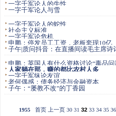
一字千军论人的牛性
一字千军论人与雪
一字千军论人的蛇性
社会主义标准
一字千军论危机
申鹏：停发员工工资，老板套现10亿
子午|质问抖音：在直播间读毛主席诗
申鹏：英国人有什么资格讨论“毒品问
人家躺在那，赚的都比农村人多
一字千军纵论友谊
老何偶感：债务经济与金融资本
子午：“屡教不改”的丁香园
1955
首页
上一页
30
31
32
33
34
35
3