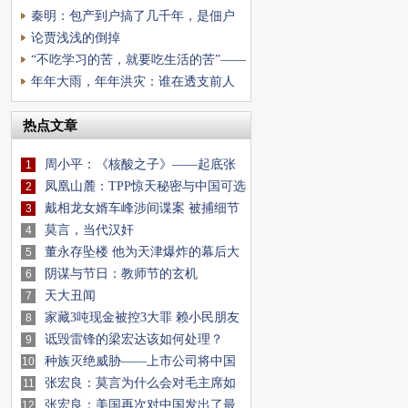
——这个牛市跟
秦明：包产到户搞了几千年，是佃户
的户吗？
论贾浅浅的倒掉
“不吃学习的苦，就要吃生活的苦”——
现代社会最
年年大雨，年年洪灾：谁在透支前人
的水利遗产？
热点文章
周小平：《核酸之子》——起底张
1
核子夫妇真实
凤凰山麓：TPP惊天秘密与中国可选
2
对策分析
戴相龙女婿车峰涉间谍案 被捕细节
3
流出(图)
莫言，当代汉奸
4
董永存坠楼 他为天津爆炸的幕后大
5
佬掩饰什
阴谋与节日：教师节的玄机
6
天大丑闻
7
家藏3吨现金被控3大罪 赖小民朋友
8
圈牵出两
诋毁雷锋的梁宏达该如何处理？
9
种族灭绝威胁——上市公司将中国
10
人基因样板
张宏良：莫言为什么会对毛主席如
11
此仇恨？
张宏良：美国再次对中国发出了最
12