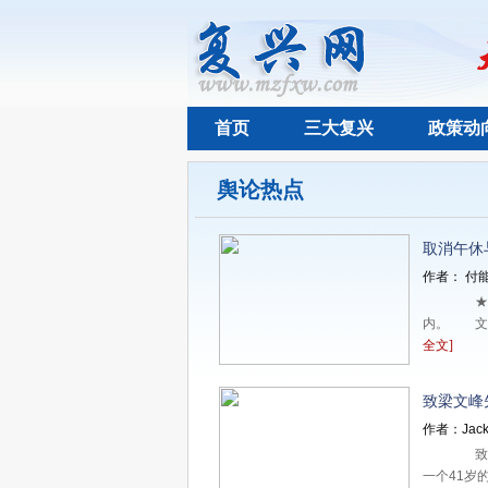
首页
三大复兴
政策动
舆论热点
取消午休
作者： 付能
★★
内。 文 
全文]
致梁文峰
作者：Jack
致梁
一个41岁