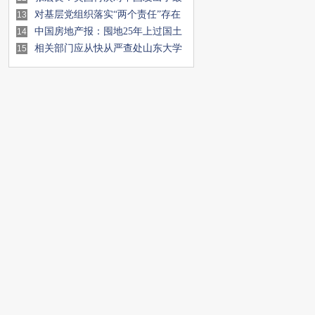
严厉的战争叫
对基层党组织落实“两个责任”存在
13
问题的调
中国房地产报：囤地25年上过国土
14
部黑名单 武
相关部门应从快从严查处山东大学
15
纵容留学生