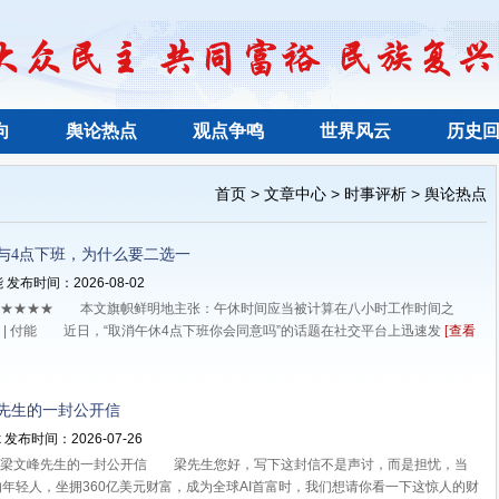
向
舆论热点
观点争鸣
世界风云
历史
>
>
>
首页
文章中心
时事评析
舆论热点
与4点下班，为什么要二选一
 发布时间：2026-08-02
★★★ 本文旗帜鲜明地主张：午休时间应当被计算在八小时工作时间之
| 付能 近日，“取消午休4点下班你会同意吗”的话题在社交平台上迅速发
[查看
先生的一封公开信
 发布时间：2026-07-26
文峰先生的一封公开信 梁先生您好，写下这封信不是声讨，而是担忧，当
的年轻人，坐拥360亿美元财富，成为全球AI首富时，我们想请你看一下这惊人的财