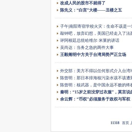
改成人民的股市不就得了
陈先义：“白宫”大楼——丑楼之五
子午|南阳寄宿学校火灾：生命不该是
敲钟吧，放弃幻想，美国已经走入了法
评阿根廷总统哈维尔·米莱的讲话
吴尚达：当务之急的两件大事
王毅阐明中方关于台湾局势严正立场
外交部：美方不得以任何形式介入台湾
陈曾明：那日本排海核污染水该不该遭
陈曾明：核武器，是中国永远不败的终
秦明：“15岁之前没穿过衣服”，莫言
余云辉：“币权”必须服务于政权与军权
11318
首页