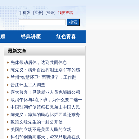
手机版
[注册]
[登录]
我要投稿
回顾
经典讲座
红色青春
最新文章
先休带动后休，达到共同休息
陈先义：横州百姓挥泪送别军车的感
人瞬间引发的思
兰州“智慧环卫”:面票没了，工作翻
倍，工资不动
晋江环卫工人调查
喜大普奔！灵活就业人员也能缴公积
金了
取消午休与4点下班，为什么要二选一
中国驻朝鲜使馆祭扫兄弟山中国人民
志愿军烈士陵
陈先义：凉掉的民心比烂西瓜还难办
致梁文峰先生的一封公开信
美国的立场不是美国人民的立场
科创50创新高那天，4228只股票在跌