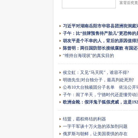
富背后究
习近平对湖南岳阳市华容县团洲垸洞庭
子午：比“挂牌预售待产胎儿”更恐怖的
胡友平是个不幸的人，背后的原因值得深
陈曾明：两任国防部长接续腐败 有国
“维持台海现状”的真实目的
侯立虹：又见“马天民”，谁容不得?
明德先生|对台独分子，最高判处死刑!
公布10大台独顽固分子名单 依法公开
子午：闹了半天，宁德时代还是懂劳动
欧洲金靴：假洋鬼子狐假虎威，这是1924
结盟，霸权终结的利器
一字千军谈十万火急的添加剂问题
俄罗斯与朝鲜，让美国畏惧的存在