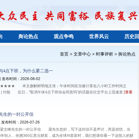
向
舆论热点
观点争鸣
世界风云
历史
>
>
>
首页
文章中心
时事评析
舆论热点
与4点下班，为什么要二选一
 发布时间：2026-08-02
★★★ 本文旗帜鲜明地主张：午休时间应当被计算在八小时工作时间之
| 付能 近日，“取消午休4点下班你会同意吗”的话题在社交平台上迅速发
[查看
先生的一封公开信
 发布时间：2026-07-26
文峰先生的一封公开信 梁先生您好，写下这封信不是声讨，而是担忧，当
的年轻人，坐拥360亿美元财富，成为全球AI首富时，我们想请你看一下这惊人的财