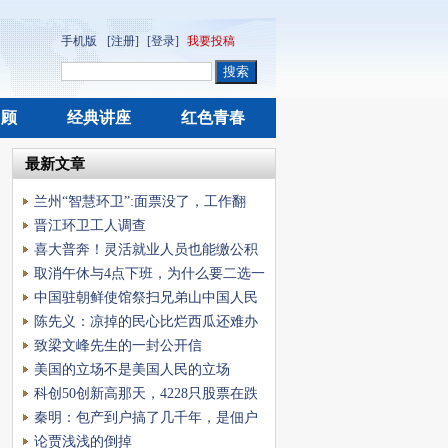
手机版
[注册]
[登录]
我要投稿
回顾
经典讲座
红色青春
最新文章
兰州“智慧环卫”:面票没了，工作翻
倍，工资不动
晋江环卫工人调查
喜大普奔！灵活就业人员也能缴公积
金了
取消午休与4点下班，为什么要二选一
中国驻朝鲜使馆祭扫兄弟山中国人民
志愿军烈士陵
陈先义：凉掉的民心比烂西瓜还难办
致梁文峰先生的一封公开信
美国的立场不是美国人民的立场
科创50创新高那天，4228只股票在跌
——这个牛市跟
秦明：包产到户搞了几千年，是佃户
的户吗？
论贾浅浅的倒掉