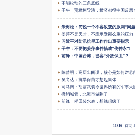
不能松动的三条底线
子午：贾樟柯导演，横竖都得中国反思?
朱树松：简说一个不容改变的原则“问题
姜萍不是天才，不应承受那么重的压力
习近平对防汛抗旱工作作出重要指示
子午：不要把姜萍事件搞成“伤仲永”!
前锋：中国台湾，岂容“外敌保卫”？
陈曾明：高层出间谍，核心是如何烂芯
吴尚达：抗旱保苗才想起集体
司马南：胡塞武装令世界所有的军事大
撤销城管，北海市做到了
前锋：稻田装水表，想钱想疯了
11316
首页