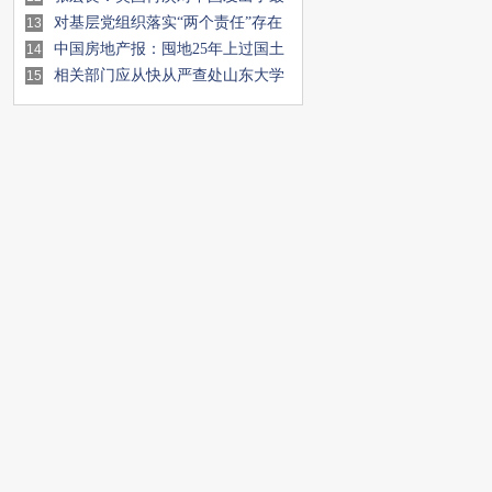
严厉的战争叫
对基层党组织落实“两个责任”存在
13
问题的调
中国房地产报：囤地25年上过国土
14
部黑名单 武
相关部门应从快从严查处山东大学
15
纵容留学生