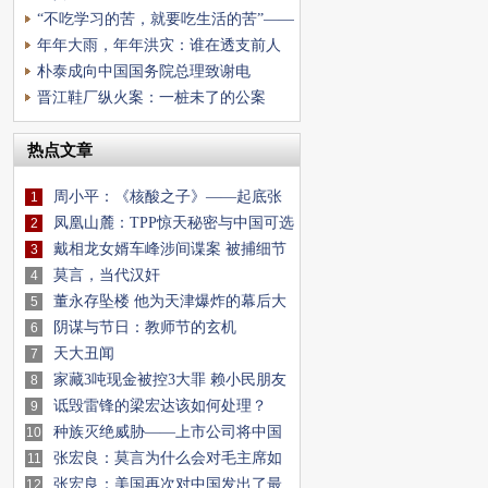
“不吃学习的苦，就要吃生活的苦”——
现代社会最
年年大雨，年年洪灾：谁在透支前人
的水利遗产？
朴泰成向中国国务院总理致谢电
晋江鞋厂纵火案：一桩未了的公案
热点文章
周小平：《核酸之子》——起底张
1
核子夫妇真实
凤凰山麓：TPP惊天秘密与中国可选
2
对策分析
戴相龙女婿车峰涉间谍案 被捕细节
3
流出(图)
莫言，当代汉奸
4
董永存坠楼 他为天津爆炸的幕后大
5
佬掩饰什
阴谋与节日：教师节的玄机
6
天大丑闻
7
家藏3吨现金被控3大罪 赖小民朋友
8
圈牵出两
诋毁雷锋的梁宏达该如何处理？
9
种族灭绝威胁——上市公司将中国
10
人基因样板
张宏良：莫言为什么会对毛主席如
11
此仇恨？
张宏良：美国再次对中国发出了最
12