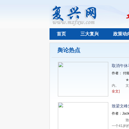
首页
三大复兴
政策动
舆论热点
取消午休
作者： 付能
★★
内。 文 
全文]
致梁文峰
作者：Jack
致梁
一个41岁